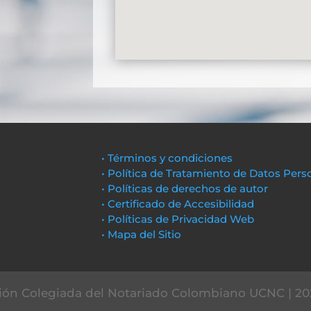
• Términos y condiciones
• Política de Tratamiento de Datos Pers
• Políticas de derechos de autor
• Certificado de Accesibilidad
• Políticas de Privacidad Web
• Mapa del Sitio
ón Colegiada del Notariado Colombiano UCNC | 20