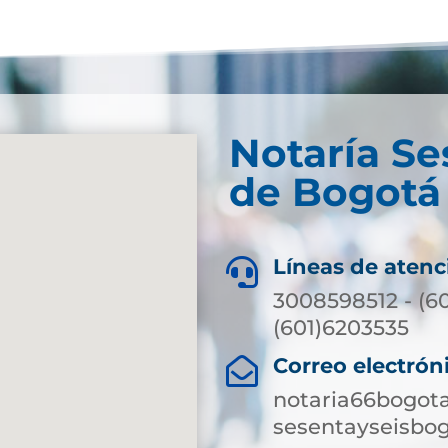
Notaría Se
de Bogotá 
Líneas de atenc

3008598512 - (6
(601)6203535
Correo electrón

notaria66bogot
sesentayseisbo