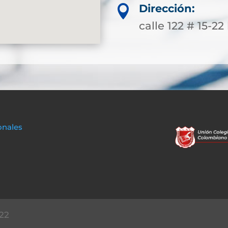
Dirección:

calle 122 # 15-22
onales
22