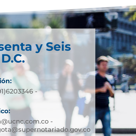
senta y Seis
D.C.
ión:
01)6203346 -
ico:
a@ucnc.com.co -
gota@supernotariado.gov.co