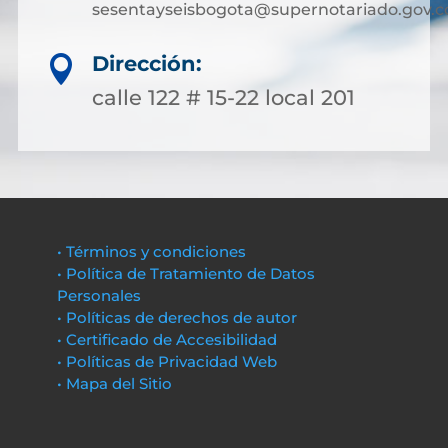
sesentayseisbogota@supernotariado.gov.c
Dirección:

calle 122 # 15-22 local 201
• Términos y condiciones
• Política de Tratamiento de Datos
Personales
• Políticas de derechos de autor
• Certificado de Accesibilidad
• Políticas de Privacidad Web
• Mapa del Sitio