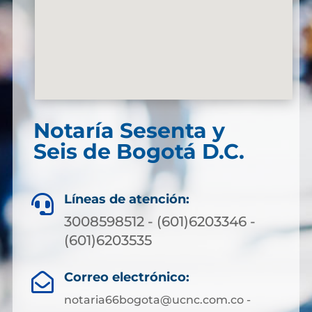
Notaría Sesenta y
Seis de Bogotá D.C.
Líneas de atención:

3008598512 - (601)6203346 -
(601)6203535
Correo electrónico:

notaria66bogota@ucnc.com.co -