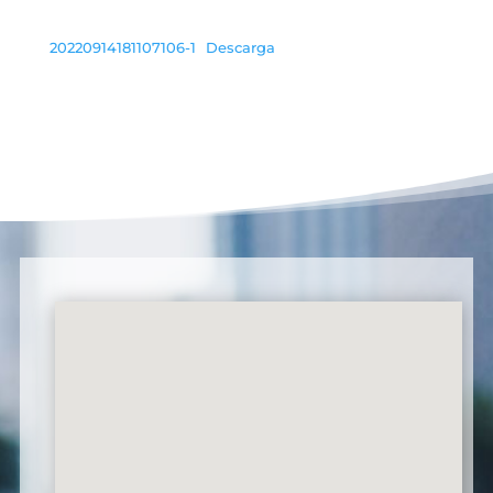
20220914181107106-1
Descarga