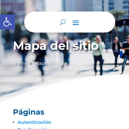
Abrir barra de herramientas
Mapa del sitio
Home
Mapa del sitio
9
Páginas
Autenticación