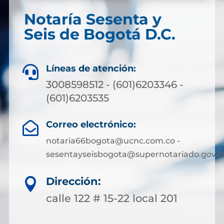
Notaría Sesenta y
Seis de Bogotá D.C.
Líneas de atención:

3008598512 - (601)6203346 -
(601)6203535
Correo electrónico:

notaria66bogota@ucnc.com.co -
sesentayseisbogota@supernotariado.gov.c
Dirección:

calle 122 # 15-22 local 201