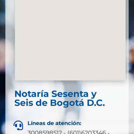
Notaría Sesenta y
Seis de Bogotá D.C.
Líneas de atención:

3008598512 - (601)6203346 -