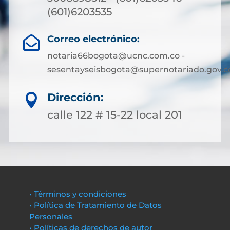
(601)6203535
Correo electrónico:

notaria66bogota@ucnc.com.co -
sesentayseisbogota@supernotariado.gov.c
Dirección:

calle 122 # 15-22 local 201
• Términos y condiciones
• Política de Tratamiento de Datos
Personales
• Políticas de derechos de autor