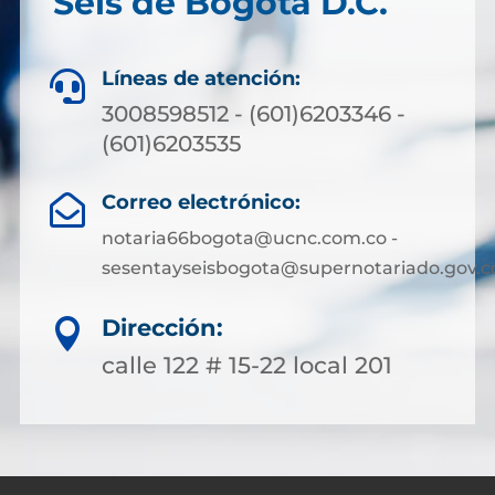
Seis de Bogotá D.C.
Líneas de atención:

3008598512 - (601)6203346 -
(601)6203535
Correo electrónico:

notaria66bogota@ucnc.com.co -
sesentayseisbogota@supernotariado.gov.c
Dirección:

calle 122 # 15-22 local 201