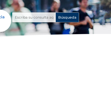
cia
tes