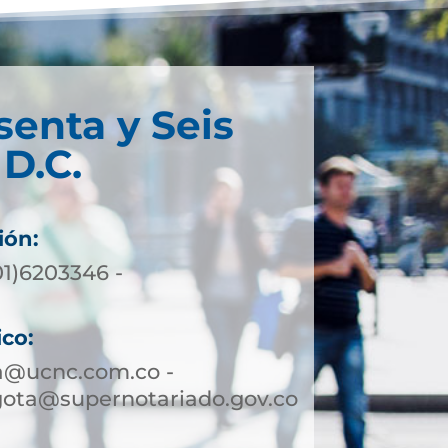
senta y Seis
D.C.
ión:
01)6203346 -
ico:
a@ucnc.com.co -
gota@supernotariado.gov.co