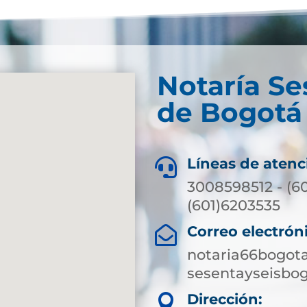
Notaría Se
de Bogotá 
Líneas de atenc

3008598512 - (6
(601)6203535
Correo electrón

notaria66bogot
sesentayseisbo
Dirección:
