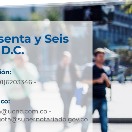
senta y Seis
D.C.
ión:
01)6203346 -
ico:
a@ucnc.com.co -
gota@supernotariado.gov.co