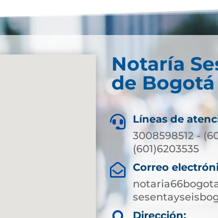
Notaría Se
de Bogotá 
Líneas de atenc

3008598512 - (6
(601)6203535
Correo electrón

notaria66bogot
sesentayseisbo
Dirección: