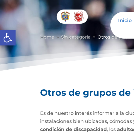
Inicio
Abrir barra de herramientas
Home
Sin categoría
Otros de grupos
9
9
Otros de grupos de 
Es de nuestro interés informar a la ciu
instalaciones bien ubicadas, cómodas y
condición de discapacidad
, los
adulto