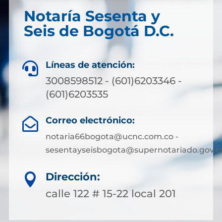
Notaría Sesenta y
Seis de Bogotá D.C.
Líneas de atención:

3008598512 - (601)6203346 -
(601)6203535
Correo electrónico:

notaria66bogota@ucnc.com.co -
sesentayseisbogota@supernotariado.gov.c
Dirección:

calle 122 # 15-22 local 201