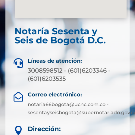
Notaría Sesenta y
Seis de Bogotá D.C.
Líneas de atención:

3008598512 - (601)6203346 -
(601)6203535
Correo electrónico:

notaria66bogota@ucnc.com.co -
sesentayseisbogota@supernotariado.gov.c
Dirección:
