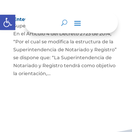
Abrir barra de herramientas
Entes y autoridades que lo vigilan
Superintendencia de Notariado y Registro
En el Artículo 4 del Decreto 2723 de 2014,
“Por el cual se modifica la estructura de la
Superintendencia de Notariado y Registro”
se dispone que: “La Superintendencia de
Notariado y Registro tendrá como objetivo
la orientación,...