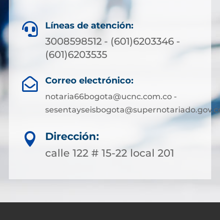
Líneas de atención:

3008598512 - (601)6203346 -
(601)6203535
Correo electrónico:

notaria66bogota@ucnc.com.co -
sesentayseisbogota@supernotariado.gov.c
Dirección:

calle 122 # 15-22 local 201