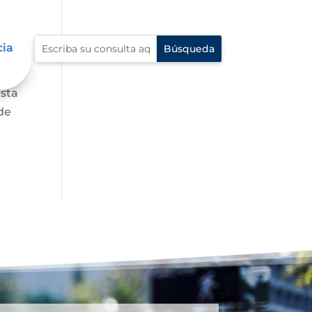
cia
asta
de