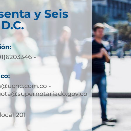
senta y Seis
D.C.
ión:
01)6203346 -
ico:
a@ucnc.com.co -
gota@supernotariado.gov.co
 local 201