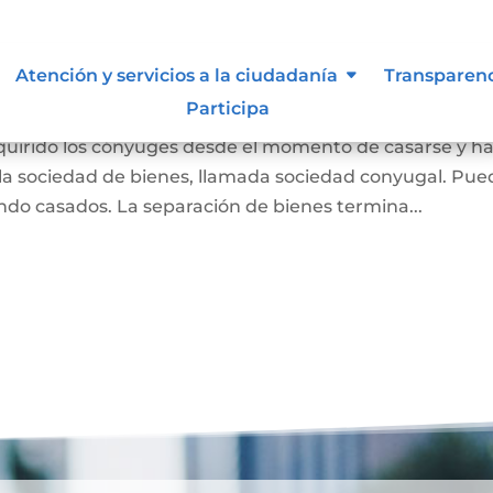
 Liquidación de Sociedad
Atención y servicios a la ciudadanía
Transparen
Participa
dquirido los cónyuges desde el momento de casarse y h
a sociedad de bienes, llamada sociedad conyugal. Pue
ndo casados. La separación de bienes termina...