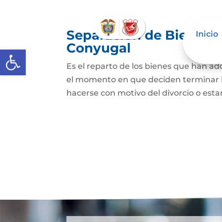
Separación de Bienes o
Inicio
Conyugal
Abrir barra de herramientas
Es el reparto de los bienes que han a
el momento en que deciden terminar l
hacerse con motivo del divorcio o esta