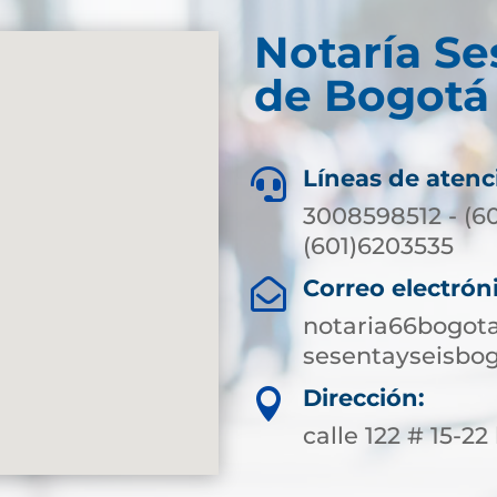
Notaría Se
de Bogotá 
Líneas de atenc

3008598512 - (6
(601)6203535
Correo electrón

notaria66bogot
sesentayseisbo
Dirección:

calle 122 # 15-22