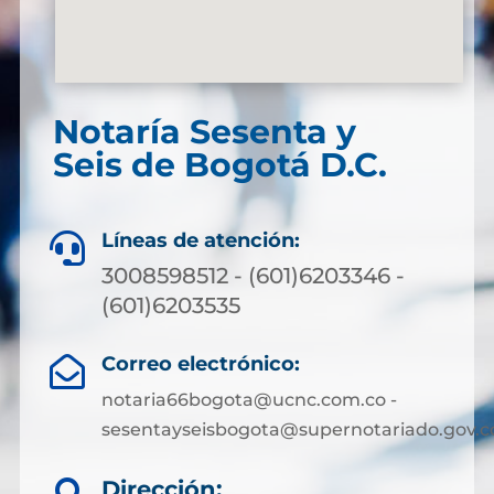
Notaría Sesenta y
Seis de Bogotá D.C.
Líneas de atención:

3008598512 - (601)6203346 -
(601)6203535
Correo electrónico:

notaria66bogota@ucnc.com.co -
sesentayseisbogota@supernotariado.gov.c
Dirección: