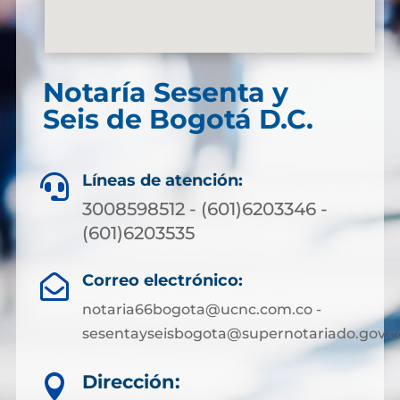
Notaría Sesenta y
Seis de Bogotá D.C.
Líneas de atención:

3008598512 - (601)6203346 -
(601)6203535
Correo electrónico:

notaria66bogota@ucnc.com.co -
sesentayseisbogota@supernotariado.gov.c
Dirección:
