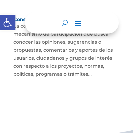
Abrir barra de herramientas
Consulta ciudadana
La consulta a la ciudadanía es un
mecanismo de participación que busca
conocer las opiniones, sugerencias o
propuestas, comentarios y aportes de los
usuarios, ciudadanos y grupos de interés
con respecto a los proyectos, normas,
políticas, programas o trámites...