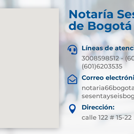
Notaría Se
de Bogotá 
Líneas de atenc

3008598512 - (6
(601)6203535
Correo electrón

notaria66bogot
sesentayseisbo
Dirección:

calle 122 # 15-22