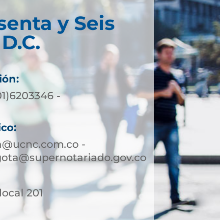
senta y Seis
D.C.
ión:
01)6203346 -
ico:
a@ucnc.com.co -
gota@supernotariado.gov.co
 local 201