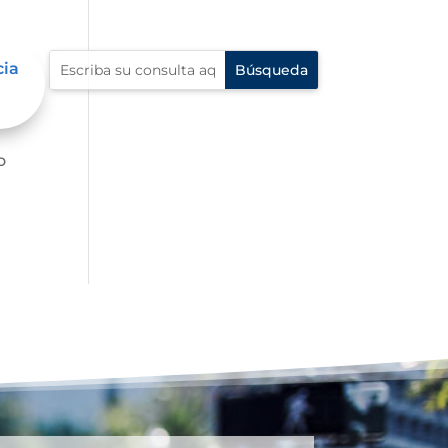
cia
o