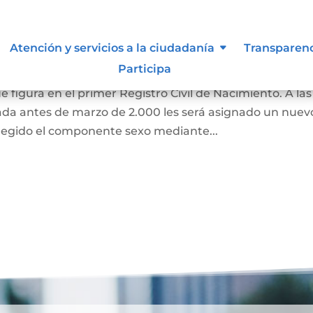
 de Identidad Sexual en el
Atención y servicios a la ciudadanía
Transparen
miento
Participa
e figura en el primer Registro Civil de Nacimiento. A las
ada antes de marzo de 2.000 les será asignado un nuev
regido el componente sexo mediante...