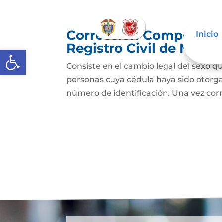
Corrección Componente
Inicio
Registro Civil de Naci
Abrir barra de herramientas
Consiste en el cambio legal del sexo qu
personas cuya cédula haya sido otorg
número de identificación. Una vez cor