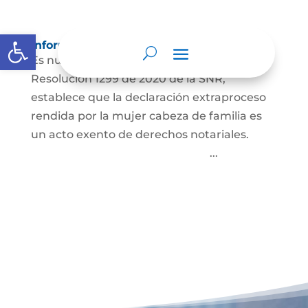
Abrir barra de herramientas
Información para Mujeres.
Es nuestro deber informar que La
Resolución 1299 de 2020 de la SNR,
establece que la declaración extraproceso
rendida por la mujer cabeza de familia es
un acto exento de derechos notariales.
...