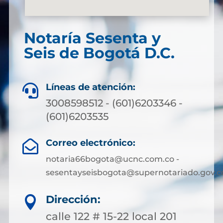
Notaría Sesenta y
Seis de Bogotá D.C.
Líneas de atención:

3008598512 - (601)6203346 -
(601)6203535
Correo electrónico:

notaria66bogota@ucnc.com.co -
sesentayseisbogota@supernotariado.gov.c
Dirección:

calle 122 # 15-22 local 201