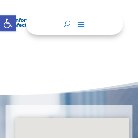
Abrir barra de herramientas
Información sobre decisiones que puede
afectar al público