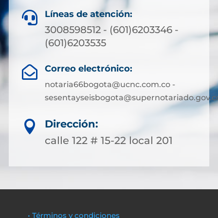
Líneas de atención:

3008598512 - (601)6203346 -
(601)6203535
Correo electrónico:

notaria66bogota@ucnc.com.co -
sesentayseisbogota@supernotariado.gov.c
Dirección:

calle 122 # 15-22 local 201
• Términos y condiciones