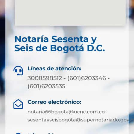
Notaría Sesenta y
Seis de Bogotá D.C.
Líneas de atención:

3008598512 - (601)6203346 -
(601)6203535
Correo electrónico:

notaria66bogota@ucnc.com.co -
sesentayseisbogota@supernotariado.gov.c