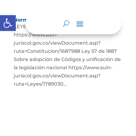
Abrir barra de herramientas
Normatividad
LEYES: Constitución Política de Colombia.
https://www.suin-
juriscol.gov.co/viewDocument.asp?
ruta=Constitucion/1687988 Ley 57 de 1887
Sobre adopción de Códigos y unificación de
la legislación nacional https://www.suin-
juriscol.gov.co/viewDocument.asp?
ruta=Leyes/1789030...