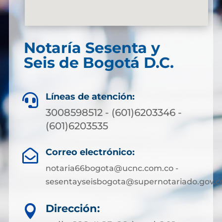
Notaría Sesenta y
Seis de Bogotá D.C.
Líneas de atención:

3008598512 - (601)6203346 -
(601)6203535
Correo electrónico:

notaria66bogota@ucnc.com.co -
sesentayseisbogota@supernotariado.gov.c
Dirección:
