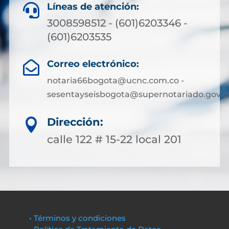
Líneas de atención:

3008598512 - (601)6203346 -
(601)6203535
Correo electrónico:

notaria66bogota@ucnc.com.co -
sesentayseisbogota@supernotariado.gov.c
Dirección:

calle 122 # 15-22 local 201
• Términos y condiciones