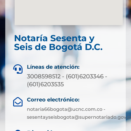
Notaría Sesenta y
Seis de Bogotá D.C.
Líneas de atención:

3008598512 - (601)6203346 -
(601)6203535
Correo electrónico:

notaria66bogota@ucnc.com.co -
sesentayseisbogota@supernotariado.gov.c