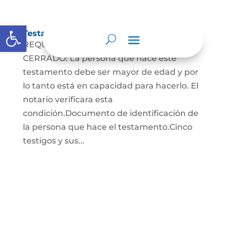
Abrir barra de herramientas
Testamento Cerrado
REQUISITOS PARA EL TESTAMENTO
CERRADO: La persona que hace este
testamento debe ser mayor de edad y por
lo tanto está en capacidad para hacerlo. El
notario verificara esta
condición.Documento de identificación de
la persona que hace el testamento.Cinco
testigos y sus...