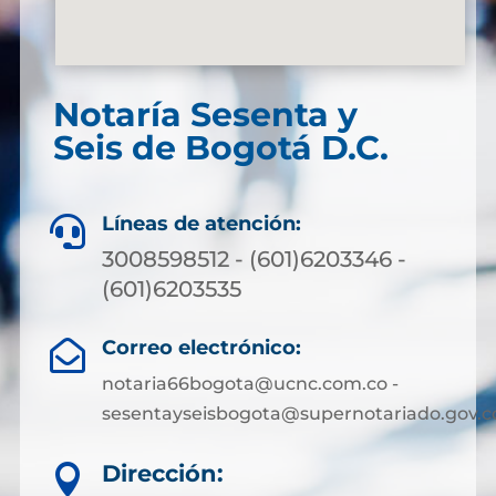
Notaría Sesenta y
Seis de Bogotá D.C.
Líneas de atención:

3008598512 - (601)6203346 -
(601)6203535
Correo electrónico:

notaria66bogota@ucnc.com.co -
sesentayseisbogota@supernotariado.gov.c
Dirección:
