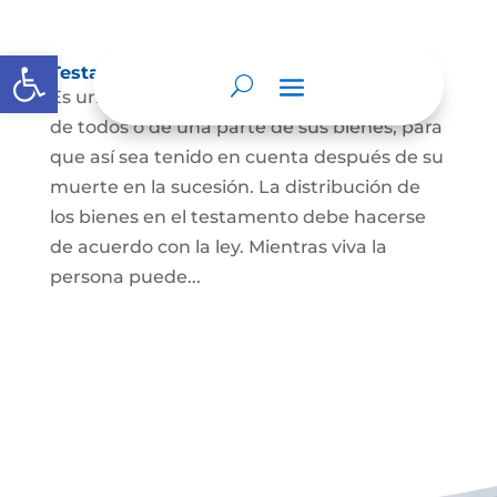
Abrir barra de herramientas
Testamento
Es un acto por el cual una persona dispone
de todos o de una parte de sus bienes, para
que así sea tenido en cuenta después de su
muerte en la sucesión. La distribución de
los bienes en el testamento debe hacerse
de acuerdo con la ley. Mientras viva la
persona puede...