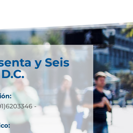
senta y Seis
D.C.
ión:
01)6203346 -
ico: