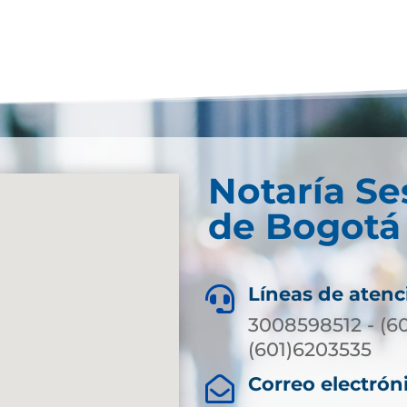
Notaría Se
de Bogotá 
Líneas de atenc

3008598512 - (6
(601)6203535
Correo electrón
