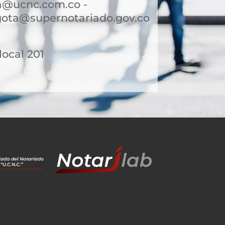
a@ucnc.com.co -
gota@supernotariado.gov.co
 local 201