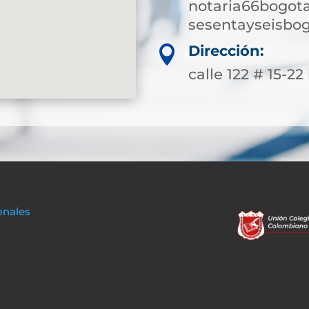
notaria66bogot
sesentayseisbo
Dirección:

calle 122 # 15-22
onales