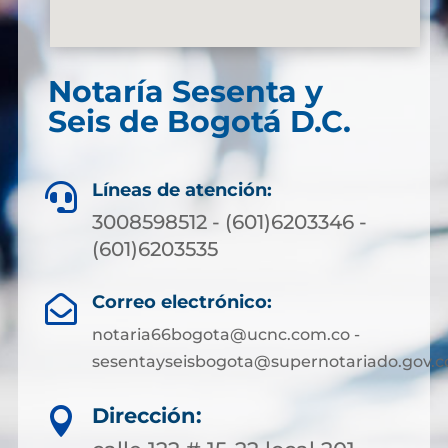
Notaría Sesenta y
Seis de Bogotá D.C.
Líneas de atención:

3008598512 - (601)6203346 -
(601)6203535
Correo electrónico:

notaria66bogota@ucnc.com.co -
sesentayseisbogota@supernotariado.gov.c
Dirección:
