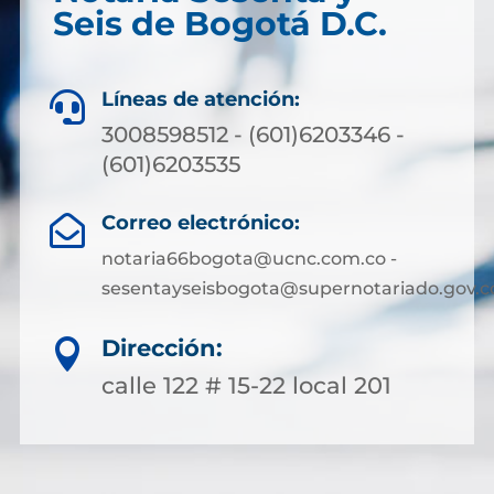
Seis de Bogotá D.C.
Líneas de atención:

3008598512 - (601)6203346 -
(601)6203535
Correo electrónico:

notaria66bogota@ucnc.com.co -
sesentayseisbogota@supernotariado.gov.c
Dirección:

calle 122 # 15-22 local 201