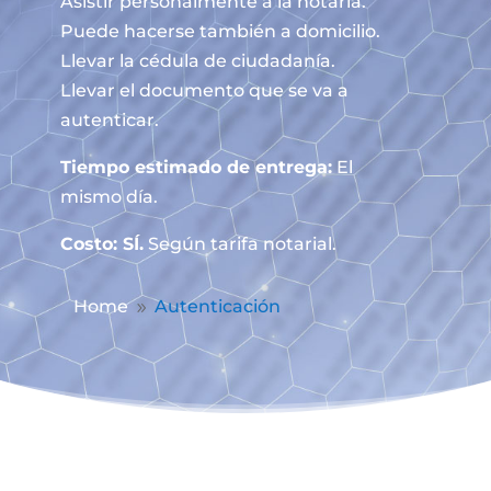
Asistir personalmente a la notaría.
Puede hacerse también a domicilio.
Llevar la cédula de ciudadanía.
Llevar el documento que se va a
autenticar.
Tiempo estimado de entrega:
El
mismo día.
Costo: SÍ.
Según tarifa notarial.
Home
Autenticación
9