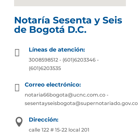
Notaría Sesenta y Seis
de Bogotá D.C.
Líneas de atención:

3008598512 - (601)6203346 -
(601)6203535
Correo electrónico:

notaria66bogota@ucnc.com.co -
sesentayseisbogota@supernotariado.gov.co
Dirección:

calle 122 # 15-22 local 201