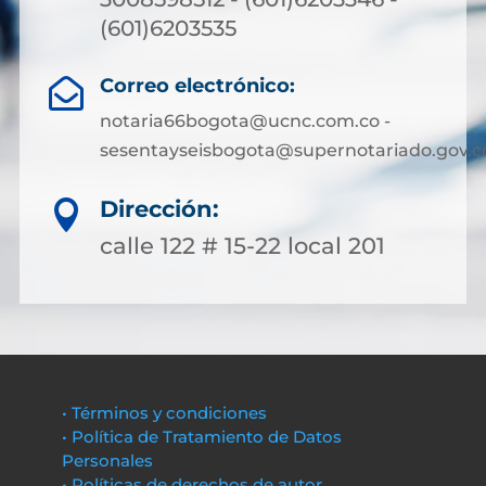
(601)6203535
Correo electrónico:

notaria66bogota@ucnc.com.co -
sesentayseisbogota@supernotariado.gov.c
Dirección:

calle 122 # 15-22 local 201
• Términos y condiciones
• Política de Tratamiento de Datos
Personales
• Políticas de derechos de autor