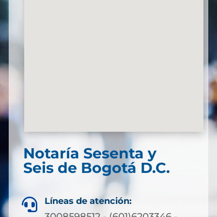
Notaría Sesenta y
Seis de Bogotá D.C.
Líneas de atención:

3008598512 - (601)6203346 -