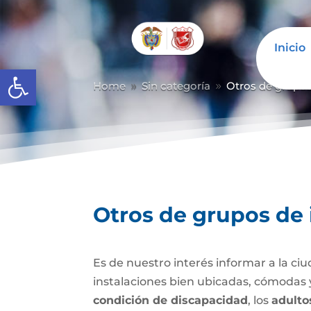
Inicio
Abrir barra de herramientas
Home
Sin categoría
Otros de grupos
9
9
Otros de grupos de 
Es de nuestro interés informar a la ciu
instalaciones bien ubicadas, cómodas y
condición de discapacidad
, los
adulto