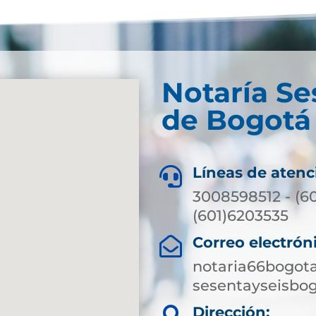
Notaría Se
de Bogotá 
Líneas de atenc

3008598512 - (6
(601)6203535
Correo electrón

notaria66bogot
sesentayseisbo
Dirección: