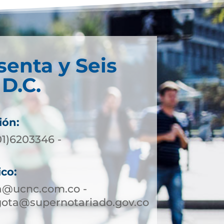
senta y Seis
D.C.
ión:
01)6203346 -
ico:
a@ucnc.com.co -
gota@supernotariado.gov.co