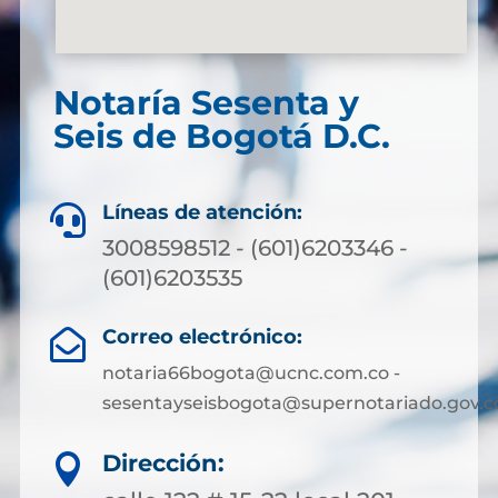
Notaría Sesenta y
Seis de Bogotá D.C.
Líneas de atención:

3008598512 - (601)6203346 -
(601)6203535
Correo electrónico:

notaria66bogota@ucnc.com.co -
sesentayseisbogota@supernotariado.gov.c
Dirección:
