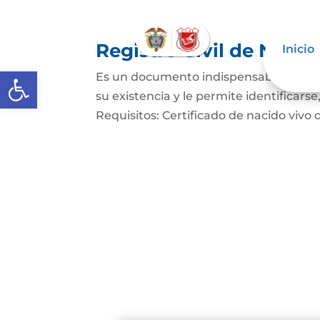
Registro Civil de Naci
Inicio
Abrir barra de herramientas
Es un documento indispensable mediant
su existencia y le permite identificars
Requisitos: Certificado de nacido vivo d