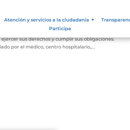
miento
Atención y servicios a la ciudadanía
Transparen
Participa
e el cual la persona prueba ante la familia y la socie
e, ejercer sus derechos y cumplir sus obligaciones.
ado por el médico, centro hospitalario,...