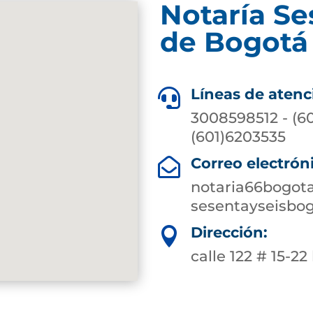
Notaría Se
de Bogotá 
Líneas de atenc

3008598512 - (6
(601)6203535
Correo electrón

notaria66bogot
sesentayseisbo
Dirección:

calle 122 # 15-22