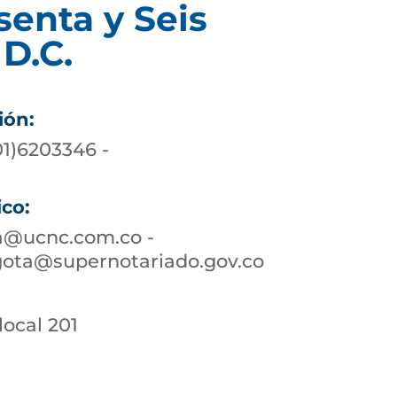
senta y Seis
D.C.
ión:
01)6203346 -
ico:
a@ucnc.com.co -
gota@supernotariado.gov.co
 local 201