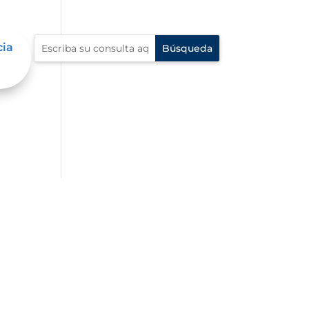
cia
dad